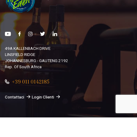
49A KALLENBACH DRIVE
LINSFIELD RIDGE
JOHANNESBURG - GAUTENG 2192
Rep. Of South Africa
+39 011 0142185
Contattaci
Login Clienti
© 2026
South African Dream By Africando Ltd
. Tutti i diritti
sono riservati.
Privacy
-
Cookie