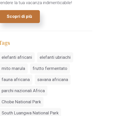
rendere la tua vacanza indimenticabile!
Scopri di più
Tags
elefanti africani
elefanti ubriachi
mito marula
frutto fermentato
fauna africana
savana africana
parchi nazionali Africa
Chobe National Park
South Luangwa National Park