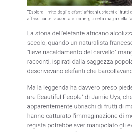
''Esplora il mito degli elefanti africani ubriachi di frut
affascinante racconto e immergiti nella magia della fa
La storia dell'elefante africano alcoliz
secolo, quando un naturalista frances
"lieve riscaldamento del cervello" mang
racconti, ispirati dalla saggezza popola
descrivevano elefanti che barcollavano
Ma la leggenda ha davvero preso piede
are Beautiful People" di Jamie Uys, che 
apparentemente ubriachi di frutti di 
hanno catturato l'immaginazione di molt
regista potrebbe aver manipolato gli ev