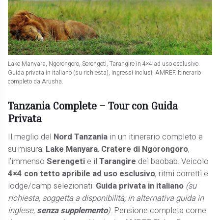
Lake Manyara, Ngorongoro, Serengeti, Tarangire in 4×4 ad uso esclusivo.
Guida privata in italiano (su richiesta), ingressi inclusi, AMREF. Itinerario
completo da Arusha.
Tanzania Complete –
Tour con Guida
Privata
Il meglio del
Nord Tanzania
in un itinerario completo e
su misura:
Lake Manyara
,
Cratere di Ngorongoro
,
l’immenso
Serengeti
e il
Tarangire
dei baobab. Veicolo
4×4 con tetto apribile ad uso esclusivo
, ritmi corretti e
lodge/camp selezionati.
Guida privata in italiano
(su
richiesta, soggetta a disponibilità; in alternativa guida in
inglese,
senza supplemento
)
. Pensione completa come