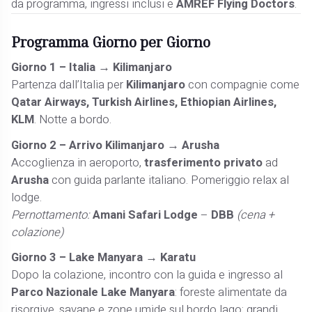
da programma, ingressi inclusi e
AMREF Flying Doctors
.
Programma Giorno per Giorno
Giorno 1 – Italia → Kilimanjaro
Partenza dall’Italia per
Kilimanjaro
con compagnie come
Qatar Airways, Turkish Airlines, Ethiopian Airlines,
KLM
. Notte a bordo.
Giorno 2 – Arrivo Kilimanjaro → Arusha
Accoglienza in aeroporto,
trasferimento privato
ad
Arusha
con guida parlante italiano. Pomeriggio relax al
lodge.
Pernottamento:
Amani Safari Lodge
–
DBB
(cena +
colazione)
Giorno 3 – Lake Manyara → Karatu
Dopo la colazione, incontro con la guida e ingresso al
Parco Nazionale Lake Manyara
: foreste alimentate da
risorgive, savane e zone umide sul bordo lago; grandi