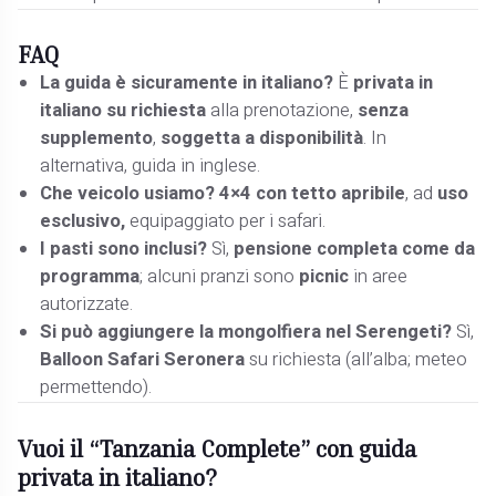
FAQ
La guida è sicuramente in italiano?
È
privata in
italiano su richiesta
alla prenotazione,
senza
supplemento
,
soggetta a disponibilità
. In
alternativa, guida in inglese.
Che veicolo usiamo?
4×4 con tetto apribile
, ad
uso
esclusivo,
equipaggiato per i safari.
I pasti sono inclusi?
Sì,
pensione completa come da
programma
; alcuni pranzi sono
picnic
in aree
autorizzate.
Si può aggiungere la mongolfiera nel Serengeti?
Sì,
Balloon Safari Seronera
su richiesta (all’alba; meteo
permettendo).
Vuoi il “Tanzania Complete” con guida
privata in italiano?