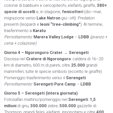
colonie di babbuini e cercopitechi, elefanti, giraffe,
380+
specie di uccelli
e, in stagione,
fenicotteri
(dic–mar;
migrazione verso
Lake Natron
giu–ott). Predatori
presenti (leopardi e
leoni “tree-climbing”
). Al termine,
trasferimento a
Karatu
.
Pernottamento:
Marera Valley Lodge
–
LDBB
(pranzo +
cena + colazione)
Giorno 4 – Ngorongoro Crater → Serengeti
Discesa nel
Cratere di Ngorongoro
: caldera di 16–20
km di diametro, 600 m di pareti, oltre
25.000
grandi
mammiferi; tutte le specie simbolo (eccetto le giraffe).
Pomeriggio trasferimento verso il
Serengeti
.
Pernottamento:
Serengeti Pure Camp
–
LDBB
Giorno 5 – Serengeti (intera giornata)
Fotosafari mattino/pomeriggio nel
Serengeti
:
1,5
milioni
di gnu,
300.000
zebre,
500.000
gazzelle di
Thomson, grandi felini, elefanti, ippopotami e oltre
400