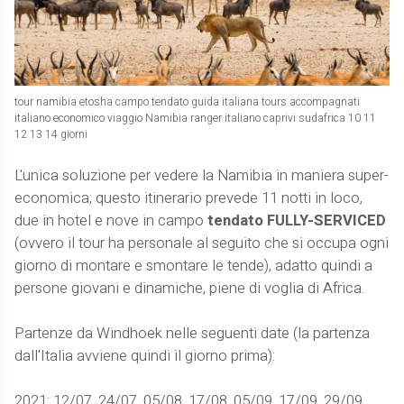
tour namibia etosha campo tendato guida italiana tours accompagnati
italiano economico viaggio Namibia ranger italiano caprivi sudafrica 10 11
12 13 14 giorni
L'unica soluzione per vedere la Namibia in maniera super-
economica; questo itinerario prevede 11 notti in loco,
due in hotel e nove in campo
tendato FULLY-SERVICED
(ovvero il tour ha personale al seguito che si occupa ogni
giorno di montare e smontare le tende), adatto quindi a
persone giovani e dinamiche, piene di voglia di Africa.
Partenze da Windhoek nelle seguenti date (la partenza
dall'Italia avviene quindi il giorno prima):
2021: 12/07, 24/07, 05/08, 17/08, 05/09, 17/09, 29/09,