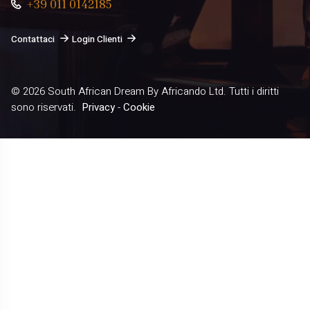
+39 011 0142185
Contattaci
Login Clienti
© 2026
South African Dream By Africando Ltd
. Tutti i diritti
sono riservati.
Privacy
-
Cookie