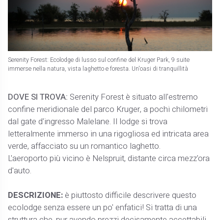
Serenity Forest: Ecolodge di lusso sul confine del Kruger Park, 9 suite
immerse nella natura, vista laghetto e foresta. Un'oasi di tranquillità
DOVE SI TROVA:
Serenity Forest è situato all'estremo
confine meridionale del parco Kruger, a pochi chilometri
dal gate d'ingresso Malelane. Il lodge si trova
letteralmente immerso in una rigogliosa ed intricata area
verde, affacciato su un romantico laghetto.
L'aeroporto più vicino è Nelspruit, distante circa mezz'ora
d'auto.
DESCRIZIONE:
è piuttosto difficile descrivere questo
ecolodge senza essere un po' enfatici! Si tratta di una
struttura che, pur avendo prezzi decisamente accettabili,