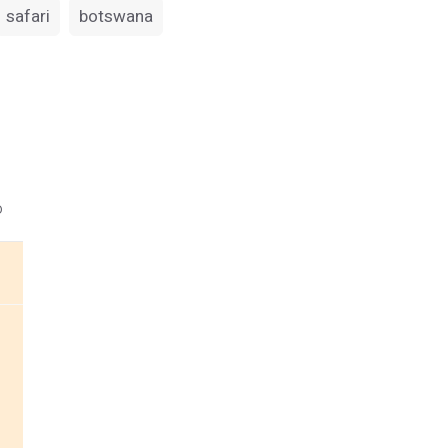
safari
botswana
o