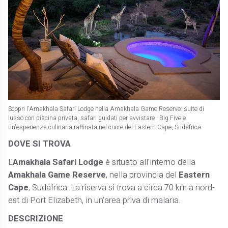
Scopri l'Amakhala Safari Lodge nella Amakhala Game Reserve: suite di
lusso con piscina privata, safari guidati per avvistare i Big Five e
un'esperienza culinaria raffinata nel cuore del Eastern Cape, Sudafrica
DOVE SI TROVA
L'
Amakhala
S
afari Lodge
è situato all'interno della
Amakhala Game Reserve
, nella provincia del
Eastern
Cape
, Sudafrica. La riserva si trova a circa 70 km a nord-
est di Port Elizabeth, in un'area priva di malaria. ​
DESCRIZIONE