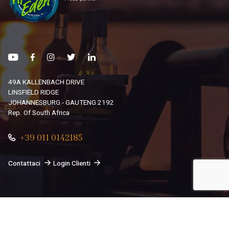
49A KALLENBACH DRIVE
LINSFIELD RIDGE
JOHANNESBURG - GAUTENG 2192
Rep. Of South Africa
+39 011 0142185
Contattaci
Login Clienti
© 2026
South African Dream By Africando Ltd
. Tutti i diritti
sono riservati.
Privacy
-
Cookie