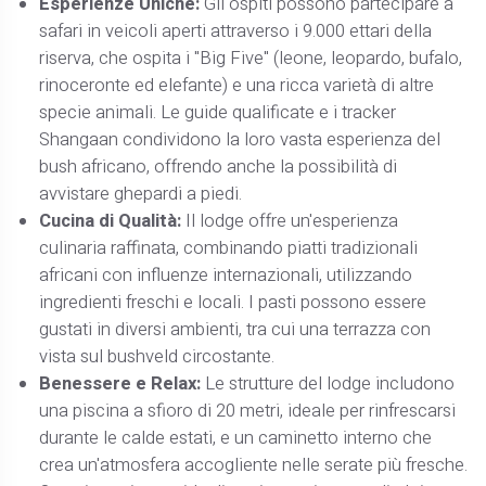
Esperienze Uniche:
Gli ospiti possono partecipare a
safari in veicoli aperti attraverso i 9.000 ettari della
riserva, che ospita i "Big Five" (leone, leopardo, bufalo,
rinoceronte ed elefante) e una ricca varietà di altre
specie animali. Le guide qualificate e i tracker
Shangaan condividono la loro vasta esperienza del
bush africano, offrendo anche la possibilità di
avvistare ghepardi a piedi. ​
Cucina di Qualità:
Il lodge offre un'esperienza
culinaria raffinata, combinando piatti tradizionali
africani con influenze internazionali, utilizzando
ingredienti freschi e locali. I pasti possono essere
gustati in diversi ambienti, tra cui una terrazza con
vista sul bushveld circostante. ​
Benessere e Relax:
Le strutture del lodge includono
una piscina a sfioro di 20 metri, ideale per rinfrescarsi
durante le calde estati, e un caminetto interno che
crea un'atmosfera accogliente nelle serate più fresche.