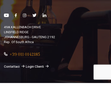
49A KALLENBACH DRIVE
LINSFIELD RIDGE
JOHANNESBURG - GAUTENG 2192
Rep. Of South Africa
+39 011 0142185
Contattaci
Login Clienti
© 2026
South African Dream By Africando Ltd
. Tutti i diritti
sono riservati.
Privacy
-
Cookie
Le tue preferenze relative alla privacy