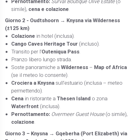
Pernottamento:
Surval Boutique Olive Estate
(o
simile),
cena e colazione
.
Giorno 2 - Oudtshoorn → Knysna via Wilderness
(±125 km)
Colazione
in hotel (inclusa).
Cango Caves Heritage Tour
(incluso).
Transito per l’
Outeniqua Pass
.
Pranzo libero lungo strada.
Soste panoramiche a
Wilderness
–
Map of Africa
(se il meteo lo consente).
Crociera a Knysna
sull’estuario (inclusa – meteo
permettendo).
Cena
in ristorante a
Thesen Island
o zona
Waterfront
(inclusa).
Pernottamento:
Overmeer Guest House
(o simile),
colazione
.
Giorno 3 – Knysna → Gqeberha (Port Elizabeth) via