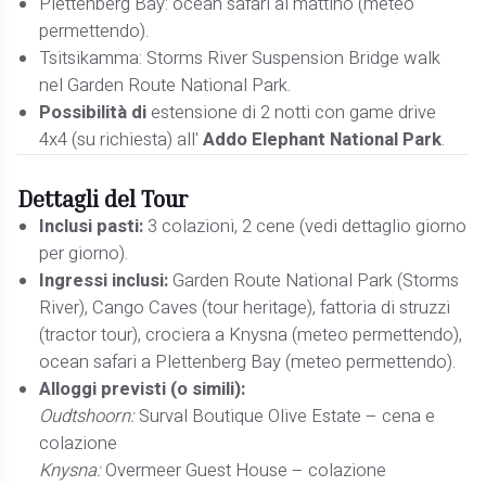
Plettenberg Bay: ocean safari al mattino (meteo
permettendo).
Tsitsikamma: Storms River Suspension Bridge walk
nel Garden Route National Park.
Possibilità di
estensione di 2 notti con game drive
4x4 (su richiesta) all'
Addo Elephant National Park
.
Dettagli del Tour
Inclusi pasti:
3 colazioni, 2 cene (vedi dettaglio giorno
per giorno).
Ingressi inclusi:
Garden Route National Park (Storms
River), Cango Caves (tour heritage), fattoria di struzzi
(tractor tour), crociera a Knysna (meteo permettendo),
ocean safari a Plettenberg Bay (meteo permettendo).
Alloggi previsti (o simili):
Oudtshoorn:
Surval Boutique Olive Estate – cena e
colazione
Knysna:
Overmeer Guest House – colazione