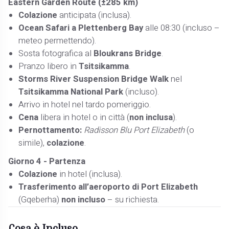
Eastern Garden Route (±285 km)
Colazione
anticipata (inclusa).
Ocean Safari a Plettenberg Bay
alle 08:30 (incluso –
meteo permettendo).
Sosta fotografica al
Bloukrans Bridge
.
Pranzo libero in
Tsitsikamma
.
Storms River Suspension Bridge Walk
nel
Tsitsikamma National Park
(incluso).
Arrivo in hotel nel tardo pomeriggio.
Cena
libera in hotel o in città (
non inclusa
).
Pernottamento:
Radisson Blu Port Elizabeth
(o
simile),
colazione
.
Giorno 4 - Partenza
Colazione
in hotel (inclusa).
Trasferimento all’aeroporto di Port Elizabeth
(Gqeberha)
non incluso
– su richiesta.
Cosa è Incluso