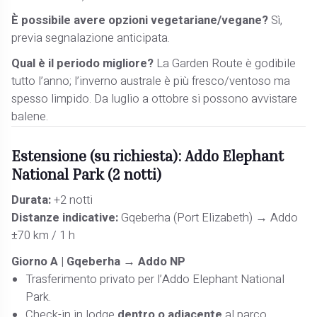
È possibile avere opzioni vegetariane/vegane?
Sì,
previa segnalazione anticipata.
Qual è il periodo migliore?
La Garden Route è godibile
tutto l’anno; l’inverno australe è più fresco/ventoso ma
spesso limpido. Da luglio a ottobre si possono avvistare
balene.
Estensione (su richiesta): Addo Elephant
National Park (2 notti)
Durata:
+2 notti
Distanze indicative:
Gqeberha (Port Elizabeth) → Addo
±70 km / 1 h
Giorno A | Gqeberha → Addo NP
Trasferimento privato per l’Addo Elephant National
Park.
Check-in in lodge
dentro o adiacente
al parco