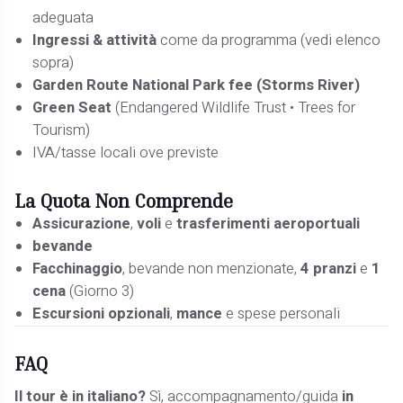
adeguata
Ingressi & attività
come da programma (vedi elenco
sopra)
Garden Route National Park fee (Storms River)
Green Seat
(Endangered Wildlife Trust • Trees for
Tourism)
IVA/tasse locali ove previste
La Quota
Non Comprende
Assicurazione
,
voli
e
trasferimenti aeroportuali
bevande
Facchinaggio
, bevande non menzionate,
4 pranzi
e
1
cena
(Giorno 3)
Escursioni opzionali
,
mance
e spese personali
FAQ
Il tour è in italiano?
Sì, accompagnamento/guida
in