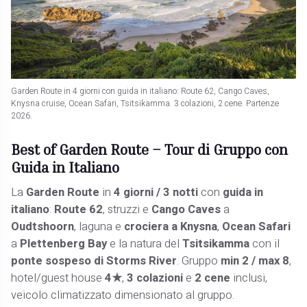
Garden Route in 4 giorni con guida in italiano: Route 62, Cango Caves,
Knysna cruise, Ocean Safari, Tsitsikamma. 3 colazioni, 2 cene. Partenze
2026.
Best of Garden Route –
Tour di Gruppo con
Guida in Italiano
La
Garden Route
in
4 giorni / 3 notti
con
guida in
italiano
:
Route 62
, struzzi e
Cango Caves
a
Oudtshoorn
, laguna e
crociera a Knysna
,
Ocean Safari
a
Plettenberg Bay
e la natura del
Tsitsikamma
con il
ponte sospeso di Storms River
. Gruppo
min 2 / max 8
,
hotel/guest house
4★
,
3 colazioni
e
2 cene
inclusi,
veicolo climatizzato dimensionato al gruppo.