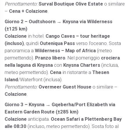
Pernottamento:
Surval Boutique Olive Estate
o similare
–
Cena + Colazione
.
Giorno 2 – Oudtshoorn → Knysna via Wilderness
(±125 km)
Colazione
in hotel.
Cango Caves – tour heritage
(incluso)
, quindi
Outeniqua Pass
verso l’oceano. Sosta
panoramica a
Wilderness – Map of Africa
(meteo
permettendo).
Pranzo libero
. Nel pomeriggio
crociera
nella laguna di Knysna
con
Knysna Charters
(inclusa,
meteo permettendo).
Cena
in ristorante a
Thesen
Island
/Waterfront (inclusa).
Pernottamento:
Overmeer Guest House
o similare –
Colazione
.
Giorno 3 – Knysna → Gqeberha/Port Elizabeth via
Eastern Garden Route (±285 km)
Colazione
anticipata.
Ocean Safari a Plettenberg Bay
alle 08:30
(incluso, meteo permettendo). Sosta foto al