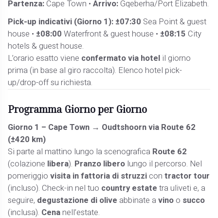
Partenza:
Cape Town •
Arrivo:
Gqeberha/Port Elizabeth.
Pick-up indicativi (Giorno 1):
±07:30
Sea Point & guest
house •
±08:00
Waterfront & guest house •
±08:15
City
hotels & guest house.
L’orario esatto viene
confermato via hotel
il giorno
prima (in base al giro raccolta). Elenco hotel pick-
up/drop-off su richiesta.
Programma Giorno per Giorno
Giorno 1 – Cape Town → Oudtshoorn via Route 62
(±420 km)
Si parte al mattino lungo la scenografica
Route 62
(colazione
libera
).
Pranzo libero
lungo il percorso. Nel
pomeriggio
visita in fattoria di struzzi
con
tractor tour
(incluso). Check-in nel tuo
country estate
tra uliveti e, a
seguire,
degustazione di olive
abbinate a
vino
o
succo
(inclusa).
Cena
nell’estate.