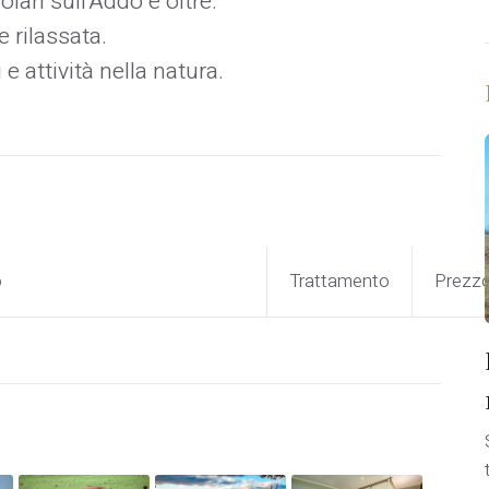
lari sull'Addo e oltre.
 rilassata.
 e attività nella natura.
o
Trattamento
Prezz