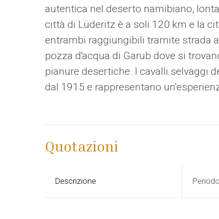
autentica nel deserto namibiano, lontan
città di Lüderitz è a soli 120 km e la 
entrambi raggiungibili tramite strada as
pozza d'acqua di Garub dove si trovano i
pianure desertiche. I cavalli selvaggi
dal 1915 e rappresentano un'esperien
Quotazioni
Descrizione
Period