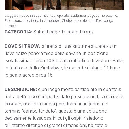
viaggio di lusso in sudafrica, tour operator sudafrica lodge camp ecochic.
Pressi cascate vittoria in zimbabwe. Chobe park e delta dell'okavango,
zambia
CATEGORIA:
Safari Lodge Tendato Luxury
DOVE SI TROVA
: si tratta di una struttura situata su un
lieve rialzo panoramico della savana, in posizione
isolatissima a circa 10 km dalla cittadina di Victoria Falls,
in territorio dello Zimbabwe; le cascate distano 11 km e
lo scalo aereo circa 15.
DESCRIZIONE:
è un lodge molto particolare in quanto si
tratta dell’unico campo tendato presente nella zona delle
cascate; non ci si faccia però trarre in inganno del
termine “campo tendato”, questa è una soluzione
decisamente lussuosa in cui gli ospiti risiedono
all’interno di tende di grandi dimensioni, rialzate e