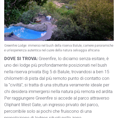
Greenfire Lodge: immerso nel bush della riserva Balule, camere panoramiche
e un'esperienza autentica nel cuore della natura selvaggia africana
DOVE SI TROVA:
Greenfire, lo diciamo senza esitare, è
uno dei lodge più profondamente posizionati nel bush
nella riserva privata Big 5 di Balule, trovandosi a ben 15
chilometri di pista dal più remoto punto di contatto con
la "civiltà"; si tratta di una struttura veramente ideale per
chi desidera immergersi nella natura più remota ed ardita.
Per raggiungere Greenfire si accede al parco attraverso
Oliphant West Gate, un ingresso privato del parco,
percorribile solo ai pochi che fruiscono di una
prenotazione di lodges situati nella zona.