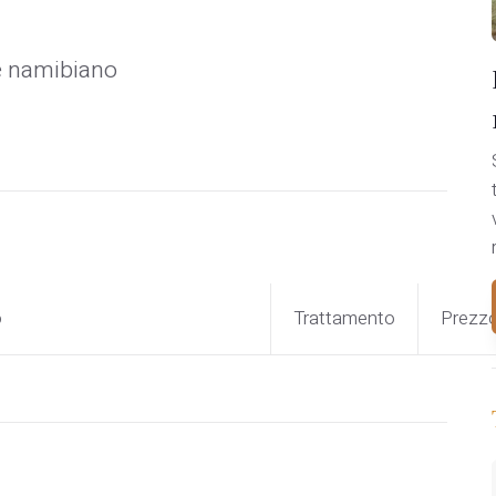
le namibiano
o
Trattamento
Prezz