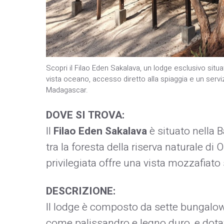
Scopri il Filao Eden Sakalava, un lodge esclusivo situ
vista oceano, accesso diretto alla spiaggia e un servi
Madagascar.
DOVE SI TROVA:
Il
Filao Eden Sakalava
è situato nella 
tra la foresta della riserva naturale di
privilegiata offre una vista mozzafiato 
DESCRIZIONE:
Il lodge è composto da sette bungalow l
come palissandro e legno duro, e dotati 