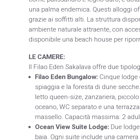
una palma endemica. Questi alloggi off
grazie ai soffitti alti. La struttura dis
ambiente naturale attraente, con access
disponibile una beach house per riporre
LE CAMERE:
Il Filao Eden Sakalava offre due tipologi
Filao Eden Bungalow:
Cinque lodge d
spiaggia e la foresta di dune secc
letto queen-size, zanzariera, piccol
oceano, WC separato e una terrazza
massello. Capacità massima: 2 adulti
Ocean View Suite Lodge:
Due lodge 
baia. Ogni suite include una camera c