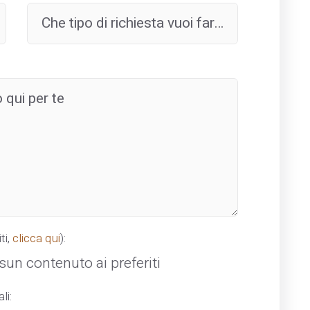
ti,
clicca qui
):
un contenuto ai preferiti
li: