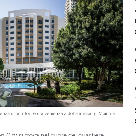
ienza di comfort e convenienza a Johannesburg. Vicino ai
 City si trova nel cuore del quartiere