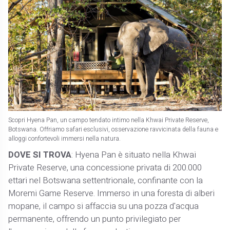
Scopri Hyena Pan, un campo tendato intimo nella Khwai Private Reserve,
Botswana. Offriamo safari esclusivi, osservazione ravvicinata della fauna e
alloggi confortevoli immersi nella natura.
DOVE SI TROVA
: Hyena Pan è situato nella Khwai
Private Reserve, una concessione privata di 200.000
ettari nel Botswana settentrionale, confinante con la
Moremi Game Reserve. Immerso in una foresta di alberi
mopane, il campo si affaccia su una pozza d'acqua
permanente, offrendo un punto privilegiato per