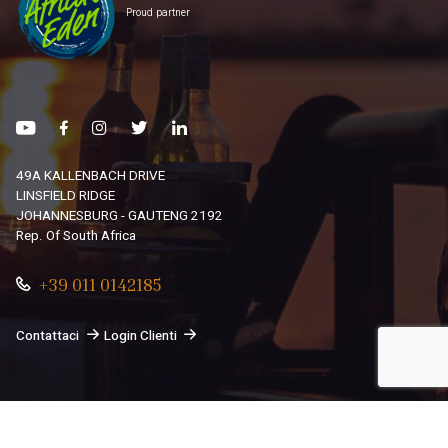
Proud partner
49A KALLENBACH DRIVE
LINSFIELD RIDGE
JOHANNESBURG - GAUTENG 2192
Rep. Of South Africa
+39 011 0142185
Contattaci
Login Clienti
© 2026
South African Dream By Africando Ltd
. Tutti i diritti
sono riservati.
Privacy
-
Cookie