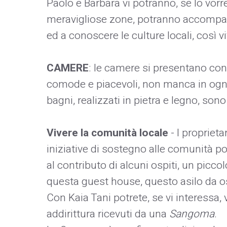
Paolo e Barbara vi potranno, se lo vor
meravigliose zone, potranno accompag
ed a conoscere le culture locali, così vi
CAMERE
: le camere si presentano c
comode e piacevoli, non manca in ogni 
bagni, realizzati in pietra e legno, son
Vivere la comunità locale
- I proprieta
iniziative di sostegno alle comunità p
al contributo di alcuni ospiti, un picco
questa guest house, questo asilo da osp
Con Kaia Tani potrete, se vi interessa,
addirittura ricevuti da una
Sangoma
.