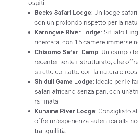
ospiti.
Becks Safari Lodge
: Un lodge safar
con un profondo rispetto per la natur
Karongwe River Lodge
: Situato lung
ricercata, con 15 camere immerse nel
Chisomo Safari Camp
: Un campo ten
recentemente ristrutturato, che off
stretto contatto con la natura circost
Shiduli Game Lodge
: Ideale per le 
safari africano senza pari, con un'a
raffinata. ​
Kuname River Lodge
: Consigliato a
offre un'esperienza autentica alla ric
tranquillità. ​