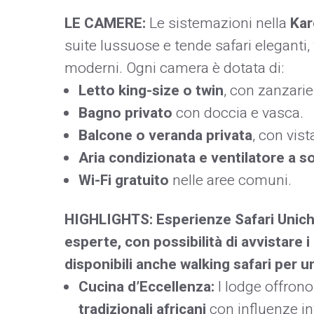
LE CAMERE:
Le sistemazioni nella
Kar
suite lussuose e tende safari eleganti,
moderni. Ogni camera è dotata di:
Letto king-size o twin
, con zanzarie
Bagno privato
con doccia e vasca.
Balcone o veranda privata
, con vist
Aria condizionata e ventilatore a so
Wi-Fi gratuito
nelle aree comuni.
HIGHLIGHTS:
Esperienze Safari Unich
esperte, con possibilità di avvistare i
disponibili anche
walking safari
per un
Cucina d’Eccellenza:
I lodge offron
tradizionali africani
con influenze int