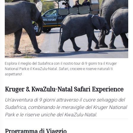
Esplora il meglio del Sudafrica con il nostro tour di 9 giorni tra il Kruger
National Park e il KwaZulu-Natal. Safari, crociere e riserve naturali ti
aspettano!
Kruger & KwaZulu-Natal Safari Experience
Un'avventura di 9 giorni attraverso il cuore selvaggio del
Sudafrica, combinando le meraviglie del Kruger National
Park e le riserve uniche del KwaZulu-Natal.
Programma di Viaggio