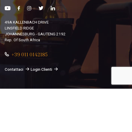
49A KALLENBACH DRIVE
LINSFIELD RIDGE
JOHANNESBURG - GAUTENG 2192
Rep. Of South Africa
+39 011 0142185
Contattaci
Login Clienti
© 2026
South African Dream By Africando Ltd
. Tutti i diritti
sono riservati.
Privacy
-
Cookie
Le tue preferenze relative alla privacy
Informativa sulla raccolta