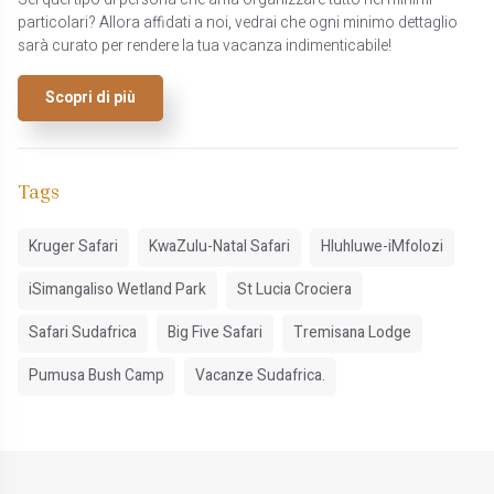
Sei quel tipo di persona che ama organizzare tutto nei minimi
particolari? Allora affidati a noi, vedrai che ogni minimo dettaglio
sarà curato per rendere la tua vacanza indimenticabile!
Scopri di più
Tags
Kruger Safari
KwaZulu-Natal Safari
Hluhluwe-iMfolozi
iSimangaliso Wetland Park
St Lucia Crociera
Safari Sudafrica
Big Five Safari
Tremisana Lodge
Pumusa Bush Camp
Vacanze Sudafrica.