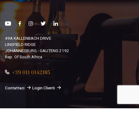
49A KALLENBACH DRIVE
LINSFIELD RIDGE
JOHANNESBURG - GAUTENG 2192
Rep. Of South Africa
+39 011 0142185
Contattaci
Login Clienti
© 2026
South African Dream By Africando Ltd
. Tutti i diritti
sono riservati.
Privacy
-
Cookie