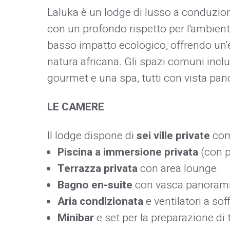
Laluka è un lodge di lusso a conduzi
con un profondo rispetto per l'ambient
basso impatto ecologico, offrendo un'
natura africana. Gli spazi comuni incl
gourmet e una spa, tutti con vista pan
LE CAMERE
Il lodge dispone di
sei ville private
comp
Piscina a immersione privata
(con po
Terrazza privata
con area lounge.​
Bagno en-suite
con vasca panoramica
Aria condizionata
e ventilatori a soffi
Minibar
e set per la preparazione di t