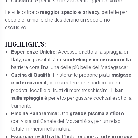
Cassaforte
per la sicurezza degli oggetti di valore.
Le ville offrono
maggior spazio e privacy
, perfette per
coppie e famiglie che desiderano un soggiorno
esclusivo.
HIGHLIGHTS:
Esperienze Uniche:
Accesso diretto alla spiaggia di
Ifaty, con possibilità di
snorkeling e immersioni
nella
barriera corallina, una delle più belle del Madagascar.
Cucina di Qualità:
Il ristorante propone piatti
malgasci
e internazionali
, con un’attenzione particolare ai
prodotti locali e ai frutti di mare freschissimi. Il
bar
sulla spiaggia
è perfetto per gustare cocktail esotici al
tramonto.
Piscina Panoramica:
Una
grande piscina a sfioro
,
con vista sul Canale del Mozambico, per un relax
totale immersi nella natura.
Escursioni e Attività:
L’hotel organizza
gite in piroga