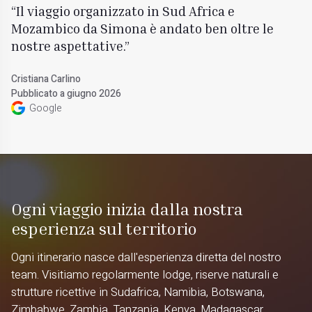
Il viaggio organizzato in Sud Africa e
Mozambico da Simona è andato ben oltre le
nostre aspettative.
Cristiana Carlino
Pubblicato a giugno 2026
Google
Ogni viaggio inizia dalla nostra
esperienza sul territorio
Ogni itinerario nasce dall'esperienza diretta del nostro
team. Visitiamo regolarmente lodge, riserve naturali e
strutture ricettive in Sudafrica, Namibia, Botswana,
Zimbabwe, Zambia, Tanzania, Kenya, Madagascar,