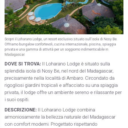
Scopri il Loharano Lodge, un resort esclusivo situato sull'isola di Nosy Be.
Offriamo bungalow confortevoli, cucina internazionale, piscina, spiaggia
privata e una gamma di attività per un soggiorno indimenticabile in
Madagascar.
DOVE SI TROVA:
Il Loharano Lodge è situato sulla
splendida isola di Nosy Be, nel nord del Madagascar,
precisamente nella località di Ambaro. Circondato da
rigogliosi giardini tropicali e affacciato su una spiaggia
privata, il lodge offre un ambiente sereno e rilassante per
i suoi ospiti.
DESCRIZIONE:
Il Loharano Lodge combina
armoniosamente la bellezza naturale del Madagascar
con comfort moderni. Progettato rispettando