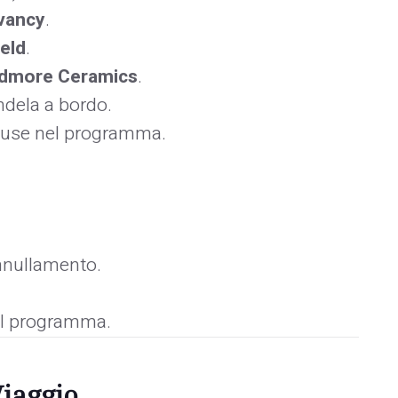
vancy
.
eld
.
dmore Ceramics
.
ndela a bordo.
ncluse nel programma.
nnullamento.
nel programma.
Viaggio