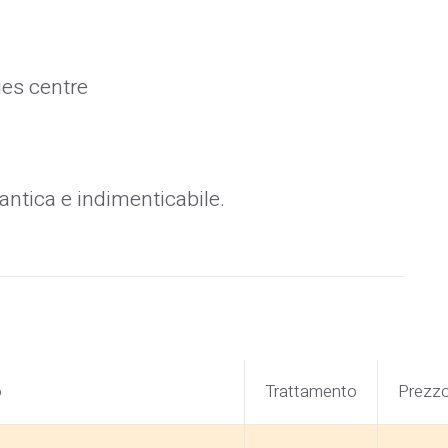
ties centre
antica e indimenticabile.
o
Trattamento
Prezz