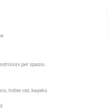
na
strizioni per spazio.
ico, hobie cat, kayaks
nd