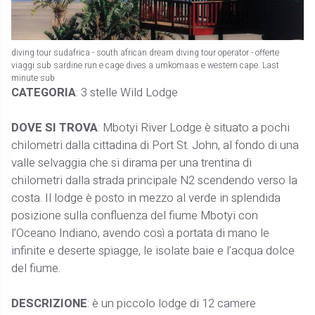
diving tour sudafrica - south african dream diving tour operator - offerte
viaggi sub sardine run e cage dives a umkomaas e western cape. Last
minute sub
CATEGORIA
: 3 stelle Wild Lodge
DOVE SI TROVA
: Mbotyi River Lodge è situato a pochi
chilometri dalla cittadina di Port St. John, al fondo di una
valle selvaggia che si dirama per una trentina di
chilometri dalla strada principale N2 scendendo verso la
costa. Il lodge è posto in mezzo al verde in splendida
posizione sulla confluenza del fiume Mbotyi con
l’Oceano Indiano, avendo così a portata di mano le
infinite e deserte spiagge, le isolate baie e l’acqua dolce
del fiume.
DESCRIZIONE
: è un piccolo lodge di 12 camere