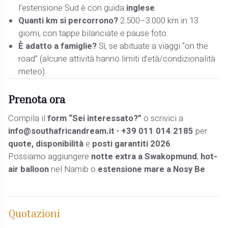
l’estensione Sud è con guida
inglese
.
Quanti km si percorrono?
2.500–3.000 km in 13
giorni, con tappe bilanciate e pause foto.
È adatto a famiglie?
Sì, se abituate a viaggi “on the
road” (alcune attività hanno limiti d’età/condizionalità
meteo).
Prenota ora
Compila il
form “Sei interessato?”
o scrivici a
info@southafricandream.it
•
+39 011 014 2185
per
quote, disponibilità
e
posti garantiti 2026
.
Possiamo aggiungere
notte extra a Swakopmund
,
hot-
air balloon
nel Namib o
estensione mare a Nosy Be
.
Quotazioni