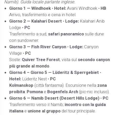
Namib). Guida locale parlante inglese.
Giorno 1 — Windhoek
•
Hotel:
Avani Windhoek •
HB
Arrivo, trasferimento e cena in hotel.
Giorno 2 — Kalahari Desert
•
Lodge:
Kalahari Anib
Lodge •
PC
Trasferimento a sud;
safari panoramico
sulle dune
con sundowner.
Giorno 3 — Fish River Canyon
•
Lodge:
Canyon
Village •
PC
Soste:
Quiver Tree Forest
; vista sul
secondo canyon
più grande al mondo
.
Giorno 4 – Giorno 5 — Lüderitz & Sperrgebiet
•
Hotel:
Lüderitz Nest •
PC
Kolmanskop
(città fantasma). Escursione nella
zona
proibita
:
Pomona
e
Bogenfels Arch
(pic-nic incluso).
Giorno 6 — Namib Desert (Desert Hills Lodge)
•
PC
Trasferimento verso il Namib;
incontro con la guida
italiana
e
unione al gruppo
del tour principale.