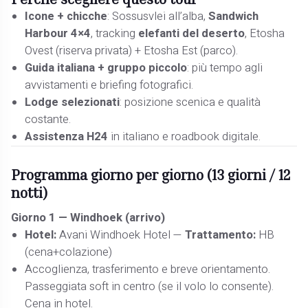
Icone + chicche
: Sossusvlei all’alba,
Sandwich
Harbour 4×4
, tracking
elefanti del deserto
, Etosha
Ovest (riserva privata) + Etosha Est (parco).
Guida italiana + gruppo piccolo
: più tempo agli
avvistamenti e briefing fotografici.
Lodge selezionati
: posizione scenica e qualità
costante.
Assistenza H24
in italiano e roadbook digitale.
Programma giorno per giorno (13 giorni / 12
notti)
Giorno 1 —
Windhoek (arrivo)
Hotel:
Avani Windhoek Hotel —
Trattamento:
HB
(cena+colazione)
Accoglienza, trasferimento e breve orientamento.
Passeggiata soft in centro (se il volo lo consente).
Cena in hotel.