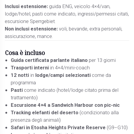
Inclusi estensione:
guida ENG, veicolo 4×4/van,
lodge/hotel, pasti come indicato, ingressi/permessi citati,
escursione Sperrgebiet.
Non inclusi estensione:
voli, bevande, extra personali,
assicurazione, mance.
Cosa è incluso
Guida certificata parlante italiano
per 13 giorni
Trasporti interni
in 4×4/mini-coach
12 notti
in
lodge/campi selezionati
come da
programma
Pasti
come indicato (hotel/lodge citato prima del
trattamento)
Escursione 4×4 a Sandwich Harbour con pic-nic
Tracking elefanti del deserto
(condizionato alla
presenza degli animali)
Safari in Etosha Heights Private Reserve
(G9–G10)