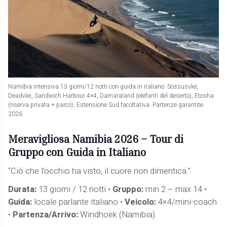
Namibia intensiva 13 giorni/12 notti con guida in italiano: Sossusvlei,
Deadvlei, Sandwich Harbour 4×4, Damaraland (elefanti del deserto), Etosha
(riserva privata + parco). Estensione Sud facoltativa. Partenze garantite
2026.
Meravigliosa Namibia 2026 – Tour di
Gruppo con Guida in Italiano
“Ciò che l’occhio ha visto, il cuore non dimentica.”
Durata:
13 giorni / 12 notti •
Gruppo:
min 2 – max 14 •
Guida:
locale parlante italiano •
Veicolo:
4×4/mini-coach
•
Partenza/Arrivo:
Windhoek (Namibia)