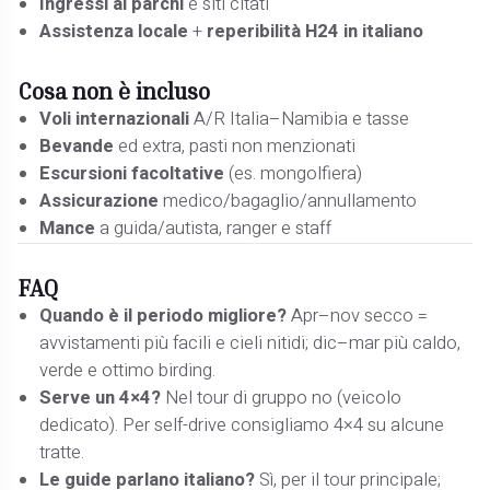
Ingressi ai parchi
e siti citati
Assistenza locale
+
reperibilità H24 in italiano
Cosa non è incluso
Voli internazionali
A/R Italia–Namibia e tasse
Bevande
ed extra, pasti non menzionati
Escursioni facoltative
(es. mongolfiera)
Assicurazione
medico/bagaglio/annullamento
Mance
a guida/autista, ranger e staff
FAQ
Quando è il periodo migliore?
Apr–nov secco =
avvistamenti più facili e cieli nitidi; dic–mar più caldo,
verde e ottimo birding.
Serve un 4×4?
Nel tour di gruppo no (veicolo
dedicato). Per self-drive consigliamo 4×4 su alcune
tratte.
Le guide parlano italiano?
Sì, per il tour principale;