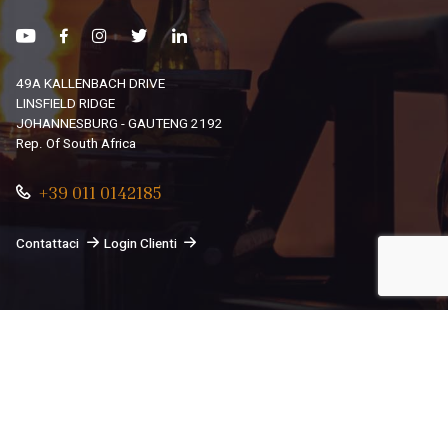
49A KALLENBACH DRIVE
LINSFIELD RIDGE
JOHANNESBURG - GAUTENG 2192
Rep. Of South Africa
+39 011 0142185
Contattaci
Login Clienti
© 2026
South African Dream By Africando Ltd
. Tutti i diritti
sono riservati.
Privacy
-
Cookie
Le tue preferenze relative alla privacy
Informativa sulla raccolta