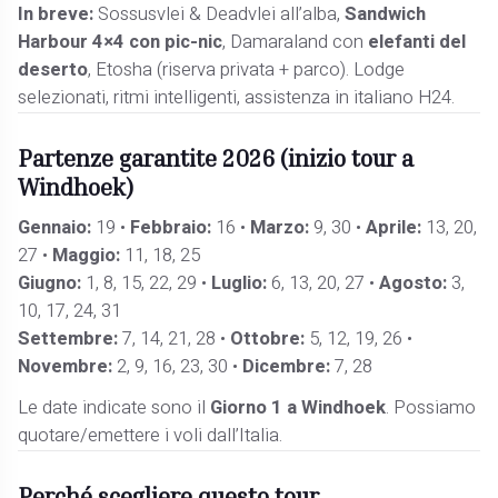
In breve:
Sossusvlei & Deadvlei all’alba,
Sandwich
Harbour 4×4 con pic-nic
, Damaraland con
elefanti del
deserto
, Etosha (riserva privata + parco). Lodge
selezionati, ritmi intelligenti, assistenza in italiano H24.
Partenze garantite 2026 (inizio tour a
Windhoek)
Gennaio:
19 •
Febbraio:
16 •
Marzo:
9, 30 •
Aprile:
13, 20,
27 •
Maggio:
11, 18, 25
Giugno:
1, 8, 15, 22, 29 •
Luglio:
6, 13, 20, 27 •
Agosto:
3,
10, 17, 24, 31
Settembre:
7, 14, 21, 28 •
Ottobre:
5, 12, 19, 26 •
Novembre:
2, 9, 16, 23, 30 •
Dicembre:
7, 28
Le date indicate sono il
Giorno 1 a Windhoek
. Possiamo
quotare/emettere i voli dall’Italia.
Perché scegliere questo tour