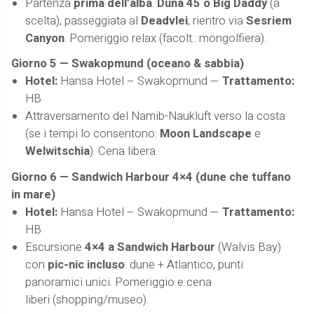
Partenza
prima dell’alba
.
Duna 45 o Big Daddy
(a
scelta), passeggiata al
Deadvlei
; rientro via
Sesriem
Canyon
. Pomeriggio relax (facolt.: mongolfiera).
Giorno 5 —
Swakopmund (oceano & sabbia)
Hotel:
Hansa Hotel – Swakopmund —
Trattamento:
HB
Attraversamento del Namib-Naukluft verso la costa
(se i tempi lo consentono:
Moon Landscape
e
Welwitschia
). Cena libera.
Giorno 6 —
Sandwich Harbour 4×4 (dune che tuffano
in mare)
Hotel:
Hansa Hotel – Swakopmund —
Trattamento:
HB
Escursione
4×4 a Sandwich Harbour
(Walvis Bay)
con
pic-nic incluso
: dune + Atlantico, punti
panoramici unici. Pomeriggio e cena
liberi (shopping/museo).