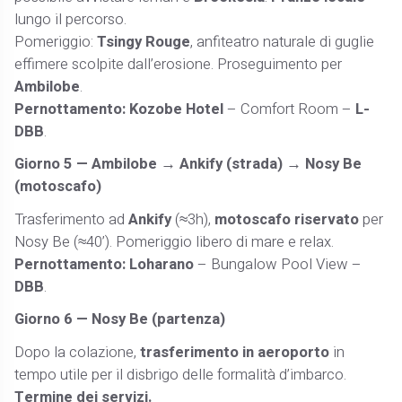
lungo il percorso.
Pomeriggio:
Tsingy Rouge
, anfiteatro naturale di guglie
effimere scolpite dall’erosione. Proseguimento per
Ambilobe
.
Pernottamento:
Kozobe Hotel
– Comfort Room –
L-
DBB
.
Giorno 5 — Ambilobe → Ankify (strada) → Nosy Be
(motoscafo)
Trasferimento ad
Ankify
(≈3h),
motoscafo riservato
per
Nosy Be (≈40’). Pomeriggio libero di mare e relax.
Pernottamento:
Loharano
– Bungalow Pool View –
DBB
.
Giorno 6 — Nosy Be (partenza)
Dopo la colazione,
trasferimento in aeroporto
in
tempo utile per il disbrigo delle formalità d’imbarco.
Termine dei servizi.