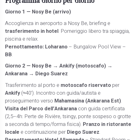
Programma Giorno per Giorno
Giorno 1 — Nosy Be (arrivo)
Accoglienza in aeroporto a Nosy Be, briefing e
trasferimento in hotel
. Pomeriggio libero tra spiaggia,
piscina e relax.
Pernottamento:
Loharano
– Bungalow Pool View –
BB
.
Giorno 2 — Nosy Be → Ankify (motoscafo) →
Ankarana → Diego Suarez
Trasferimento al porto e
motoscafo riservato
per
Ankify
(≈40’). Incontro con guida/autista e
proseguimento verso
Mahamasina (Ankarana Est)
.
Visita del Parco dell’Ankarana
con guida certificata
(2,5–4h: Perte de Rivière, tsingy, ponte sospeso o grotte
a seconda di tempo/forma fisica).
Pranzo in ristorante
locale
e continuazione per
Diego Suarez
.
Pernottamento:
Hotel Allamanda
– Standard Room –