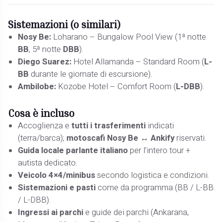
Sistemazioni (o similari)
Nosy Be:
Loharano – Bungalow Pool View (1ª notte
BB
, 5ª notte
DBB
).
Diego Suarez:
Hotel Allamanda – Standard Room (
L-
BB
durante le giornate di escursione).
Ambilobe:
Kozobe Hotel – Comfort Room (
L-DBB
).
Cosa è incluso
Accoglienza e
tutti i trasferimenti
indicati
(terra/barca);
motoscafi Nosy Be ↔ Ankify
riservati.
Guida locale parlante italiano
per l’intero tour +
autista dedicato.
Veicolo 4×4/minibus
secondo logistica e condizioni.
Sistemazioni e pasti
come da programma (BB / L-BB
/ L-DBB).
Ingressi ai parchi
e guide dei parchi (Ankarana,