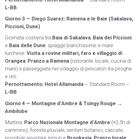
L-BB
.
Giorno 3 — Diego Suarez: Ramena e le Baie (Sakalava,
Piccioni, Dune)
Giornata costiera tra
Baia di Sakalava
,
Baia dei Piccioni
e
Baia delle Dune
: spiagge bianchissime e mare
turchese.
Visita a rovine militari, faro e villaggio di
Orangea
.
Pranzo a Ramena
(ristorante locale, cucina di
mare) e passeggiata nel villaggio di pescatori tra piroghe
e reti.
Pernottamento:
Hotel Allamanda
– Standard Room –
L-BB
.
Giorno 4 — Montagne d’Ambre & Tsingy Rouge →
Ambilobe
Mattina:
Parco Nazionale Montagne d’Ambre
(≈2,5h di
cammino): foresta pluviale, sentieri botanici, cascate;
possibile avvistare lemuri e
Brookesia
.
Pranzo locale