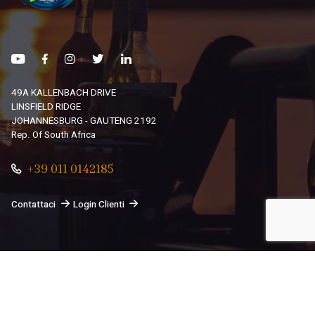
49A KALLENBACH DRIVE
LINSFIELD RIDGE
JOHANNESBURG - GAUTENG 2192
Rep. Of South Africa
+39 011 0142185
Contattaci
Login Clienti
© 2026
South African Dream By Africando Ltd
. Tutti i diritti
sono riservati.
Privacy
-
Cookie