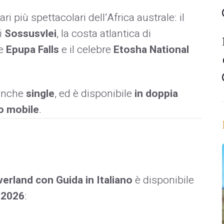
ri più spettacolari dell’Africa australe: il
di
Sossusvlei
, la costa atlantica di
le
Epupa Falls
e il celebre
Etosha National
 anche
single
, ed è disponibile
in doppia
o mobile
.
erland con Guida in Italiano
è disponibile
l 2026
: