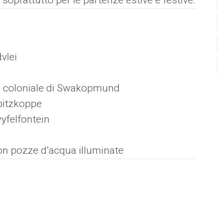
 soprattutto per le partenze estive e festive.
vlei
ra coloniale di Swakopmund
Spitzkoppe
wyfelfontein
on pozze d’acqua illuminate