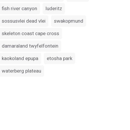
fish river canyon
luderitz
sossusvlei dead vlei
swakopmund
skeleton coast cape cross
damaraland twyfelfontein
kaokoland epupa
etosha park
waterberg plateau