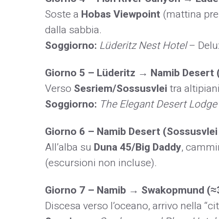
Soste a
Hobas Viewpoint
(mattina pre
dalla sabbia.
Soggiorno:
Lüderitz Nest Hotel
– Delu
Giorno 5 – Lüderitz → Namib Desert 
Verso
Sesriem/Sossusvlei
tra altipian
Soggiorno:
The Elegant Desert Lodge
Giorno 6 – Namib Desert (Sossusvlei
All’alba su
Duna 45/Big Daddy
, cammi
(escursioni non incluse).
Giorno 7 – Namib → Swakopmund (≈
Discesa verso l’oceano, arrivo nella “c