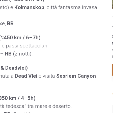
sto) e
Kolmanskop
, città fantasma invasa
xe,
BB
.
(≈450 km / 6–7h)
i e passi spettacolari.
–
HB
(2 notti).
 & Deadvlei)
nata a
Dead Vlei
e visita
Sesriem Canyon
350 km / 4–5h)
ittà tedesca” tra mare e deserto.