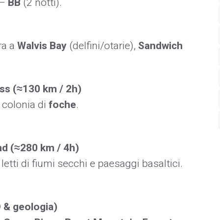
–
BB
(2 notti).
ra a
Walvis Bay
(delfini/otarie),
Sandwich
s (≈130 km / 2h)
a colonia di
foche
.
d (≈280 km / 4h)
 letti di fiumi secchi e paesaggi basaltici.
 & geologia)