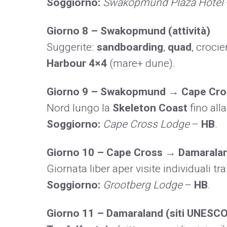
Soggiorno:
Swakopmund Plaza Hotel
Giorno 8 – Swakopmund (attività)
Suggerite:
sandboarding
,
quad
, crocie
Harbour 4×4
(mare+ dune).
Giorno 9 – Swakopmund → Cape Cros
Nord lungo la
Skeleton Coast
fino all
Soggiorno:
Cape Cross Lodge
–
HB
.
Giorno 10 – Cape Cross → Damaralan
Giornata liber aper visite individuali tra
Soggiorno:
Grootberg Lodge
–
HB
.
Giorno 11 – Damaraland (siti UNESCO