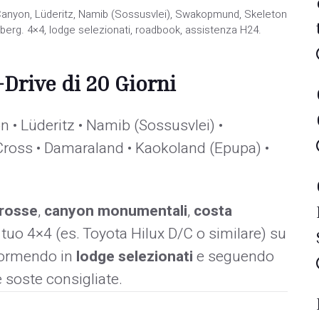
ver Canyon, Lüderitz, Namib (Sossusvlei), Swakopmund, Skeleton
erg. 4×4, lodge selezionati, roadbook, assistenza H24.
-Drive di 20 Giorni
n • Lüderitz • Namib (Sossusvlei) •
oss • Damaraland • Kaokoland (Epupa) •
rosse
,
canyon monumentali
,
costa
l tuo 4×4 (es. Toyota Hilux D/C o similare) su
 dormendo in
lodge selezionati
e seguendo
e soste consigliate.