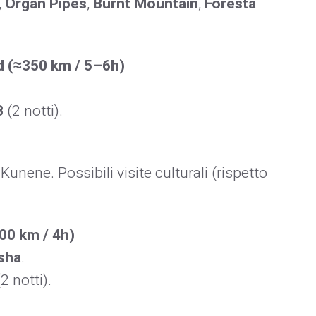
,
Organ Pipes
,
Burnt Mountain
,
Foresta
 (≈350 km / 5–6h)
B
(2 notti).
Kunene. Possibili visite culturali (rispetto
00 km / 4h)
sha
.
2 notti).