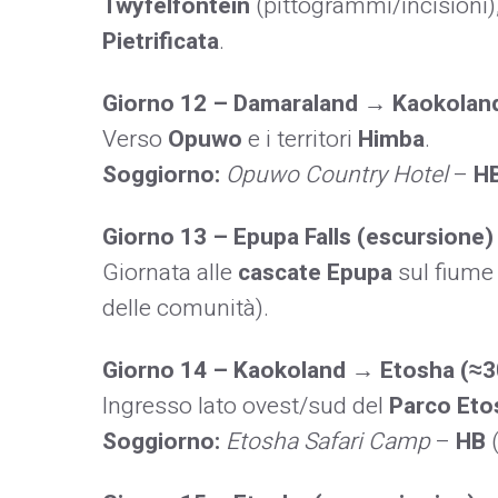
Twyfelfontein
(pittogrammi/incisioni)
Pietrificata
.
Giorno 12 – Damaraland → Kaokoland
Verso
Opuwo
e i territori
Himba
.
Soggiorno:
Opuwo Country Hotel
–
H
Giorno 13 – Epupa Falls (escursione)
Giornata alle
cascate Epupa
sul fiume 
delle comunità).
Giorno 14 – Kaokoland → Etosha (≈3
Ingresso lato ovest/sud del
Parco Eto
Soggiorno:
Etosha Safari Camp
–
HB
(