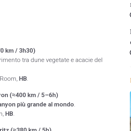
0 km / 3h30)
ferimento tra dune vegetate e acacie del
 Room,
HB
.
nyon (≈400 km / 5–6h)
nyon più grande al mondo
.
m,
HB
.
itz (≈380 km / 5h)