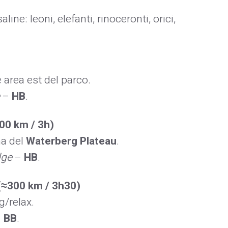
line: leoni, elefanti, rinoceronti, orici,
 area est del parco.
–
HB
.
00 km / 3h)
na del
Waterberg Plateau
.
dge
–
HB
.
(≈300 km / 3h30)
g/relax.
–
BB
.