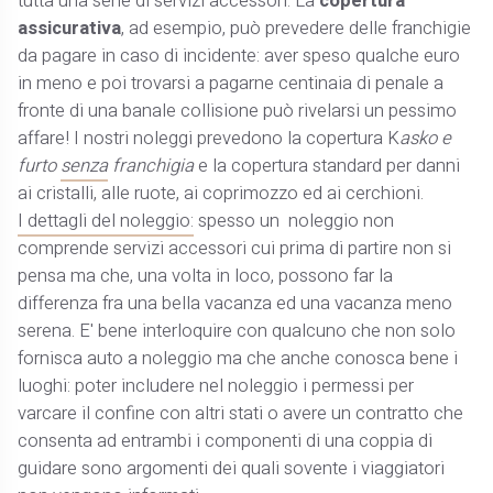
tutta una serie di servizi accessori. La
copertura
assicurativa
, ad esempio, può prevedere delle franchigie
da pagare in caso di incidente: aver speso qualche euro
in meno e poi trovarsi a pagarne centinaia di penale a
fronte di una banale collisione può rivelarsi un pessimo
affare! I nostri noleggi prevedono la copertura K
asko e
furto
senza
franchigia
e la copertura standard per danni
ai cristalli, alle ruote, ai coprimozzo ed ai cerchioni.
I dettagli del noleggio:
spesso un noleggio non
comprende servizi accessori cui prima di partire non si
pensa ma che, una volta in loco, possono far la
differenza fra una bella vacanza ed una vacanza meno
serena. E' bene interloquire con qualcuno che non solo
fornisca auto a noleggio ma che anche conosca bene i
luoghi: poter includere nel noleggio i permessi per
varcare il confine con altri stati o avere un contratto che
consenta ad entrambi i componenti di una coppia di
guidare sono argomenti dei quali sovente i viaggiatori