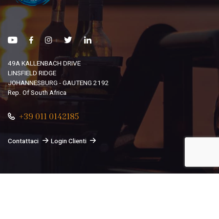
49A KALLENBACH DRIVE
LINSFIELD RIDGE
JOHANNESBURG - GAUTENG 2192
Rep. Of South Africa
+39 011 0142185
Contattaci
Login Clienti
© 2026
South African Dream By Africando Ltd
. Tutti i diritti
sono riservati.
Privacy
-
Cookie