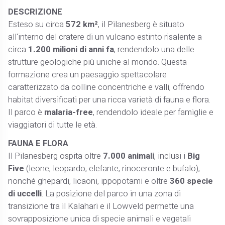
DESCRIZIONE
Esteso su circa
572 km²
, il Pilanesberg è situato
all'interno del cratere di un vulcano estinto risalente a
circa
1.200 milioni di anni fa
, rendendolo una delle
strutture geologiche più uniche al mondo. Questa
formazione crea un paesaggio spettacolare
caratterizzato da colline concentriche e valli, offrendo
habitat diversificati per una ricca varietà di fauna e flora.
Il parco è
malaria-free
, rendendolo ideale per famiglie e
viaggiatori di tutte le età.​
FAUNA E FLORA
Il Pilanesberg ospita oltre
7.000 animali
, inclusi i
Big
Five
(leone, leopardo, elefante, rinoceronte e bufalo),
nonché ghepardi, licaoni, ippopotami e oltre
360 specie
di uccelli
. La posizione del parco in una zona di
transizione tra il Kalahari e il Lowveld permette una
sovrapposizione unica di specie animali e vegetali