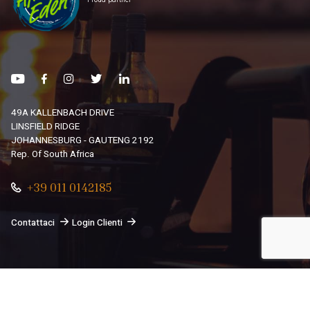
49A KALLENBACH DRIVE
LINSFIELD RIDGE
JOHANNESBURG - GAUTENG 2192
Rep. Of South Africa
+39 011 0142185
Contattaci
Login Clienti
© 2026
South African Dream By Africando Ltd
. Tutti i diritti
sono riservati.
Privacy
-
Cookie