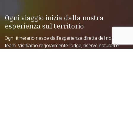
Ogni viaggio inizia dalla nostra
esperienza sul territorio
Ogni itinerario nasce dall'esperienza diretta del nostro
team. Visitiamo regolarmente lodge, riserve naturali e
strutture ricettive in Sudafrica, Namibia, Botswana,
Zimbabwe, Zambia, Tanzania, Kenya, Madagascar,
Mozambico e nelle altre destinazioni che proponiamo,
per offrirti consigli autentici e sempre aggiornati.
Proud partner