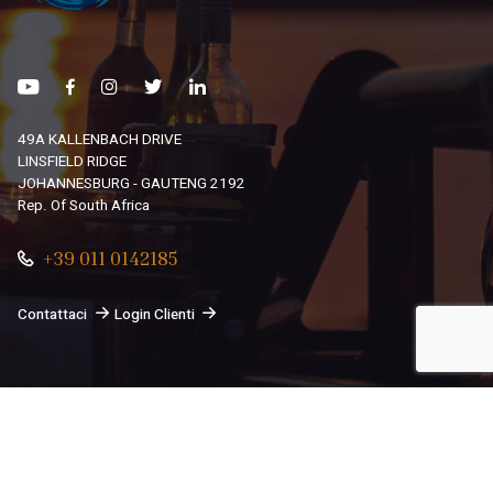
49A KALLENBACH DRIVE
LINSFIELD RIDGE
JOHANNESBURG - GAUTENG 2192
Rep. Of South Africa
+39 011 0142185
Contattaci
Login Clienti
© 2026
South African Dream By Africando Ltd
. Tutti i diritti
sono riservati.
Privacy
-
Cookie