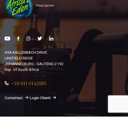
Proud partner
49A KALLENBACH DRIVE
LINSFIELD RIDGE
JOHANNESBURG - GAUTENG 2192
Rep. Of South Africa
+39 011 0142185
Contattaci
Login Clienti
© 2026
South African Dream By Africando Ltd
. Tutti i diritti
sono riservati.
Privacy
-
Cookie