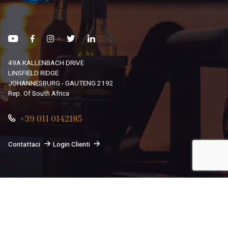
49A KALLENBACH DRIVE
LINSFIELD RIDGE
JOHANNESBURG - GAUTENG 2192
Rep. Of South Africa
+39 011 0142185
Contattaci
Login Clienti
© 2026
South African Dream By Africando Ltd
. Tutti i diritti
sono riservati.
Privacy
-
Cookie