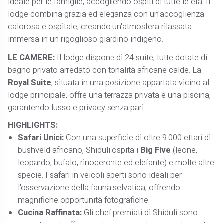
ideale per le famiglie, accogliendo ospiti di tutte le età. Il
lodge combina grazia ed eleganza con un'accoglienza
calorosa e ospitale, creando un'atmosfera rilassata
immersa in un rigoglioso giardino indigeno. ​
LE CAMERE:
Il lodge dispone di 24 suite, tutte dotate di
bagno privato arredato con tonalità africane calde. La
Royal Suite
, situata in una posizione appartata vicino al
lodge principale, offre una terrazza privata e una piscina,
garantendo lusso e privacy senza pari. ​
HIGHLIGHTS:
Safari Unici:
Con una superficie di oltre 9.000 ettari di
bushveld africano, Shiduli ospita i
Big Five
(leone,
leopardo, bufalo, rinoceronte ed elefante) e molte altre
specie. I safari in veicoli aperti sono ideali per
l'osservazione della fauna selvatica, offrendo
magnifiche opportunità fotografiche. ​
Cucina Raffinata:
Gli chef premiati di Shiduli sono