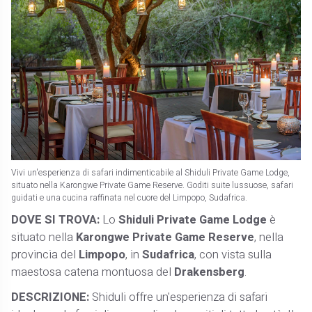
Vivi un'esperienza di safari indimenticabile al Shiduli Private Game Lodge,
situato nella Karongwe Private Game Reserve. Goditi suite lussuose, safari
guidati e una cucina raffinata nel cuore del Limpopo, Sudafrica.
DOVE SI TROVA:
Lo
Shiduli Private Game Lodge
è
situato nella
Karongwe Private Game Reserve
, nella
provincia del
Limpopo
, in
Sudafrica
, con vista sulla
maestosa catena montuosa del
Drakensberg
. ​
DESCRIZIONE:
Shiduli offre un'esperienza di safari