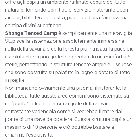
offre agli ospiti un ambiente raffinato eppure del tutto
naturale, fornendo ogni tipo di servizio, ristorante open-
air, bar, biblioteca, palestra, piscina ed una fornitissima
cantina di vini sudafricani.
Shonga Tented Camp
è semplicemente una meraviglia.
Stupisce la sistemazione assolutamente immersa nel
nulla della savana e della foresta più intricata, la pace più
assoluta che si può godere coccolati da un comfort a 5
stelle, pernottando in strutture tendate ampie e lussuose
che sono costruite su palafitte in legno e dotate di tetto
in paglia.
Non mancano ovviamente una piscina, il ristorante, la
biblioteca: tutte queste aree comuni sono sistemate su
un “ponte” in legno per cui si gode della savana
sottostante vedendola come si vedrebbe il mare dal
ponte di una nave da crociera. Questa struttura ospita un
massimo di 10 persone e ciò potrebbe bastare a
chiarirne l’esclusività.