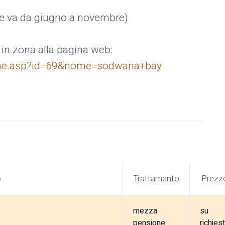
ene va da giugno a novembre)
 in zona alla pagina web:
ione.asp?id=69&nome=sodwana+bay
o
Trattamento
Prezz
mezza
su
pensione
richies