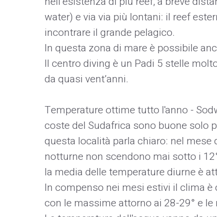
nell’esistenza di più reef, a breve dist
water) e via via più lontani: il reef es
incontrare il grande pelagico.
In questa zona di mare è possibile anc
Il centro diving è un Padi 5 stelle mol
da quasi vent’anni.
Temperature ottime tutto l'anno - Sod
coste del Sudafrica sono buone solo pe
questa località parla chiaro: nel mese d
notturne non scendono mai sotto i 12°,
la media delle temperature diurne è att
In compenso nei mesi estivi il clima 
con le massime attorno ai 28-29° e le