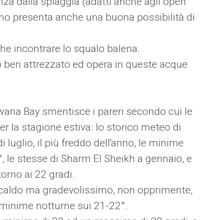
anza dalla spiaggia (adatti anche agli open
terno presenta anche una buona possibilità di
he incontrare lo squalo balena.
to ben attrezzato ed opera in queste acque
wana Bay smentisce i pareri secondo cui le
r la stagione estiva: lo storico meteo di
i luglio, il più freddo dell'anno, le minime
 le stesse di Sharm El Sheikh a gennaio, e
orno ai 22 gradi.
è caldo ma gradevolissimo, non opprimente,
 minime notturne sui 21-22°.