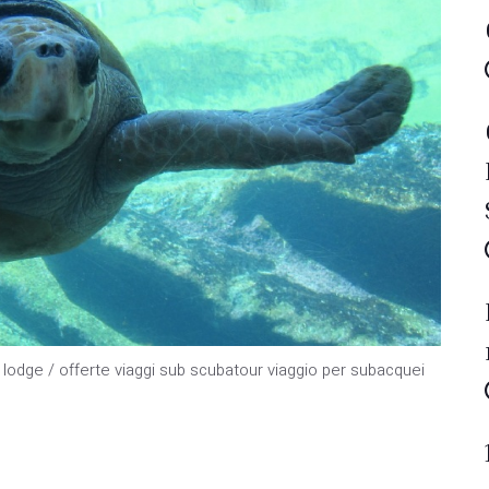
lodge / offerte viaggi sub scubatour viaggio per subacquei