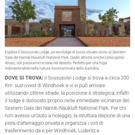
Esplora il Sossusvlei Lodge, un eco-lodge di lusso situato vicino al Sesriem
Gate del Namib-Naukluft National Park. Goditi attività uniche come game
drives, voli panoramici e cene nel deserto. Perfetto per una fuga
indimenticabile nella natura incontaminata della Namibia.
DOVE SI TROVA:
il Sossusvlei Lodge si trova a circa 330
Km sud-ovest di Windhoek e vi si può arrivare
utilizzando ottime strade; la posizione è strategica, infatti
il lodge è dislocato proprio nelle immediate vicinanze del
Sesriem Gate del Namib-Naukluft National Park. Per chi
non avesse un’auto a noleggio, la struttura dispone di una
pista d’atterraggio privata e organizza i voli di
trasferimento da e per Windhoek, Luderitz e