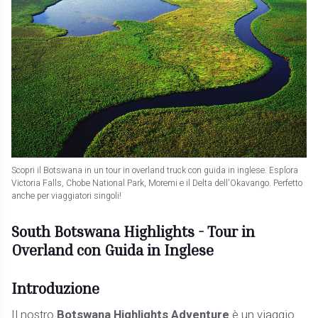
Scopri il Botswana in un tour in overland truck con guida in inglese. Esplora
Victoria Falls, Chobe National Park, Moremi e il Delta dell'Okavango. Perfetto
anche per viaggiatori singoli!
South Botswana Highlights - Tour in
Overland con Guida in Inglese
Introduzione
Il nostro
Botswana Highlights Adventure
è un viaggio