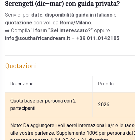
Serengeti
(dic–mar) con guida privata?
Scrivici per
date
,
disponibilità guida in italiano
e
quotazione
con voli da
Roma/Milano
.
➡️ Compila il
form “Sei interessato?”
oppure
info@southafricandream.it
–
+39 011.0142185
.
Quotazioni
Descrizione
Periodo
Quota base per persona con 2
2026
partecipanti
Note:
Da aggiungere i voli aerei internazionali a/r e le tasse
alle vostre partenze. Supplemento 100€ per persona dal 27