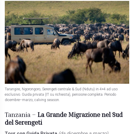
Tarangire, Ngorongoro, Serengeti centrale & Sud (Ndutu) in 4×4 ad uso
esclusivo. Guida privata (IT su richiesta), pensione completa. Periodo
dicembre–marzo, calving season.
Tanzania –
La Grande Migrazione nel Sud
del Serengeti
Tour con Guida Privata
(da dicembre a marzo)