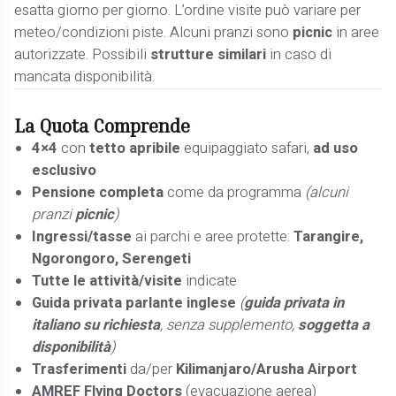
esatta giorno per giorno. L’ordine visite può variare per
meteo/condizioni piste. Alcuni pranzi sono
picnic
in aree
autorizzate. Possibili
strutture similari
in caso di
mancata disponibilità.
La Quota
Comprende
4×4
con
tetto apribile
equipaggiato safari,
ad uso
esclusivo
Pensione completa
come da programma
(alcuni
pranzi
picnic
)
Ingressi/tasse
ai parchi e aree protette:
Tarangire,
Ngorongoro, Serengeti
Tutte le attività/visite
indicate
Guida privata parlante inglese
(
guida privata in
italiano su richiesta
, senza supplemento,
soggetta a
disponibilità
)
Trasferimenti
da/per
Kilimanjaro/Arusha Airport
AMREF Flying Doctors
(evacuazione aerea)