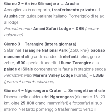
Giorno 2 – Arrivo Kilimanjaro → Arusha
Accoglienza in aeroporto,
trasferimento privato
ad
Arusha
con guida parlante italiano. Pomeriggio di relax
al lodge.
Pernottamento:
Amani Safari Lodge
–
DBB
(cena +
colazione)
Giorno 3 – Tarangire (intera giornata)
Safari nel
Tarangire National Park
(2.600 km²):
baobab
monumentali
, grandi mandrie di
elefanti
, felini, gnu e
zebre;
≈500
specie di uccelli. Il
fiume Tarangire
e la
palude di Silale
concentrano la fauna in stagione secca.
Pernottamento:
Marera Valley Lodge
(Karatu) –
LDBB
(pranzo + cena + colazione)
Giorno 4 – Ngorongoro Crater → Serengeti centrale
Discesa nella caldera del
Ngorongoro
(diametro 16–20
km; oltre
25.000
grandi mammiferi) e fotosafari al suo
interno. Nel tardo pomeriggio trasferimento verso il