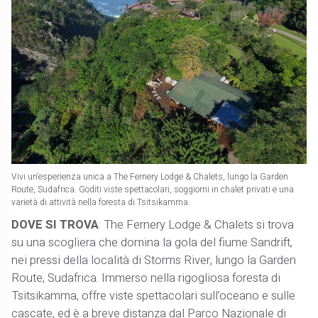
Vivi un’esperienza unica a The Fernery Lodge & Chalets, lungo la Garden
Route, Sudafrica. Goditi viste spettacolari, soggiorni in chalet privati e una
varietà di attività nella foresta di Tsitsikamma.
DOVE SI TROVA
: The Fernery Lodge & Chalets si trova
su una scogliera che domina la gola del fiume Sandrift,
nei pressi della località di Storms River, lungo la Garden
Route, Sudafrica. Immerso nella rigogliosa foresta di
Tsitsikamma, offre viste spettacolari sull’oceano e sulle
cascate, ed è a breve distanza dal Parco Nazionale di