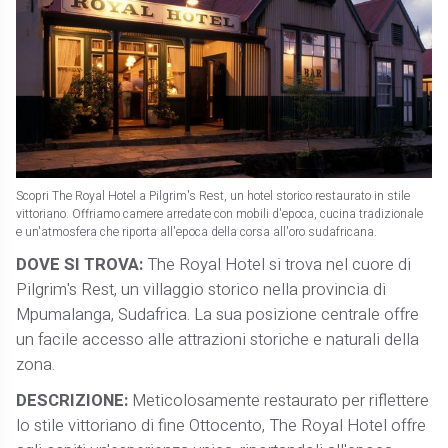
Scopri The Royal Hotel a Pilgrim's Rest, un hotel storico restaurato in stile
vittoriano. Offriamo camere arredate con mobili d'epoca, cucina tradizionale
e un'atmosfera che riporta all'epoca della corsa all'oro sudafricana.
DOVE SI TROVA:
The Royal Hotel si trova nel cuore di
Pilgrim's Rest, un villaggio storico nella provincia di
Mpumalanga, Sudafrica. La sua posizione centrale offre
un facile accesso alle attrazioni storiche e naturali della
zona.
DESCRIZIONE:
Meticolosamente restaurato per riflettere
lo stile vittoriano di fine Ottocento, The Royal Hotel offre