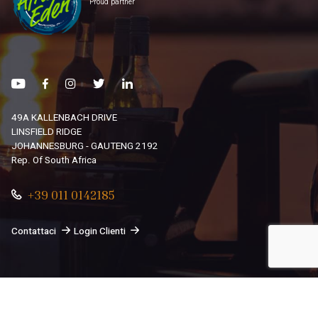
Proud partner
49A KALLENBACH DRIVE
LINSFIELD RIDGE
JOHANNESBURG - GAUTENG 2192
Rep. Of South Africa
+39 011 0142185
Contattaci
Login Clienti
© 2026
South African Dream By Africando Ltd
. Tutti i diritti
sono riservati.
Privacy
-
Cookie